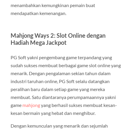
menambahkan kemungkinan pemain buat
mendapatkan kemenangan.
Mahjong Ways 2: Slot Online dengan
Hadiah Mega Jackpot
PG Soft yakni pengembang game terpandang yang
sudah sukses membuat berbagai game slot online yang
menarik. Dengan pengalaman sekian tahun dalam
industri taruhan online, PG Soft selalu datangkan
peralihan baru dalam setiap game yang mereka
membuat. Satu diantaranya perumpamaannya yakni
game
mahjong
yang berhasil sukses membuat kesan-
kesan bermain yang hebat dan menghibur.
Dengan kemunculan yang menarik dan sejumlah