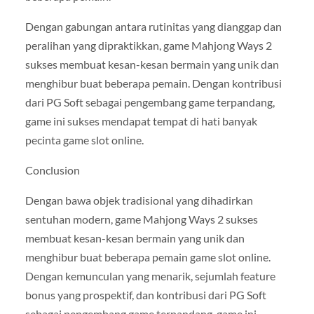
Dengan gabungan antara rutinitas yang dianggap dan
peralihan yang dipraktikkan, game Mahjong Ways 2
sukses membuat kesan-kesan bermain yang unik dan
menghibur buat beberapa pemain. Dengan kontribusi
dari PG Soft sebagai pengembang game terpandang,
game ini sukses mendapat tempat di hati banyak
pecinta game slot online.
Conclusion
Dengan bawa objek tradisional yang dihadirkan
sentuhan modern, game Mahjong Ways 2 sukses
membuat kesan-kesan bermain yang unik dan
menghibur buat beberapa pemain game slot online.
Dengan kemunculan yang menarik, sejumlah feature
bonus yang prospektif, dan kontribusi dari PG Soft
sebagai pengembang game terpandang, game ini