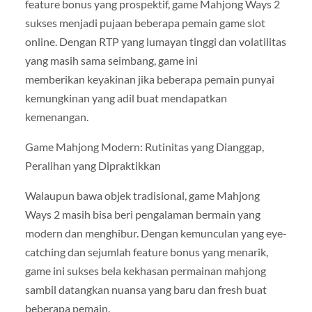
feature bonus yang prospektif, game Mahjong Ways 2
sukses menjadi pujaan beberapa pemain game slot
online. Dengan RTP yang lumayan tinggi dan volatilitas
yang masih sama seimbang, game ini
memberikan keyakinan jika beberapa pemain punyai
kemungkinan yang adil buat mendapatkan
kemenangan.
Game Mahjong Modern: Rutinitas yang Dianggap,
Peralihan yang Dipraktikkan
Walaupun bawa objek tradisional, game Mahjong
Ways 2 masih bisa beri pengalaman bermain yang
modern dan menghibur. Dengan kemunculan yang eye-
catching dan sejumlah feature bonus yang menarik,
game ini sukses bela kekhasan permainan mahjong
sambil datangkan nuansa yang baru dan fresh buat
beberapa pemain.