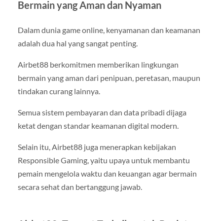
Bermain yang Aman dan Nyaman
Dalam dunia game online, kenyamanan dan keamanan
adalah dua hal yang sangat penting.
Airbet88 berkomitmen memberikan lingkungan
bermain yang aman dari penipuan, peretasan, maupun
tindakan curang lainnya.
Semua sistem pembayaran dan data pribadi dijaga
ketat dengan standar keamanan digital modern.
Selain itu, Airbet88 juga menerapkan kebijakan
Responsible Gaming, yaitu upaya untuk membantu
pemain mengelola waktu dan keuangan agar bermain
secara sehat dan bertanggung jawab.