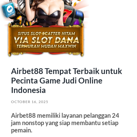
Airbet88 Tempat Terbaik untuk
Pecinta Game Judi Online
Indonesia
OCTOBER 16, 2025
Airbet88 memiliki layanan pelanggan 24
jam nonstop yang siap membantu setiap
pemain.