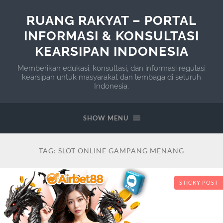
RUANG RAKYAT – PORTAL
INFORMASI & KONSULTASI
KEARSIPAN INDONESIA
Memberikan edukasi, konsultasi, dan informasi regulasi
kearsipan untuk masyarakat dan lembaga di seluruh
Indonesia.
SHOW MENU
TAG:
SLOT ONLINE GAMPANG MENANG
STICKY POST