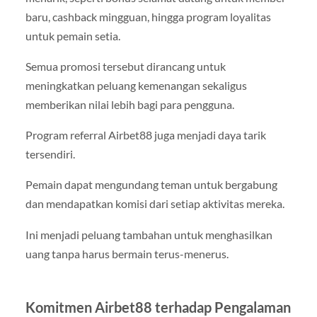
baru, cashback mingguan, hingga program loyalitas
untuk pemain setia.
Semua promosi tersebut dirancang untuk
meningkatkan peluang kemenangan sekaligus
memberikan nilai lebih bagi para pengguna.
Program referral Airbet88 juga menjadi daya tarik
tersendiri.
Pemain dapat mengundang teman untuk bergabung
dan mendapatkan komisi dari setiap aktivitas mereka.
Ini menjadi peluang tambahan untuk menghasilkan
uang tanpa harus bermain terus-menerus.
Komitmen Airbet88 terhadap Pengalaman