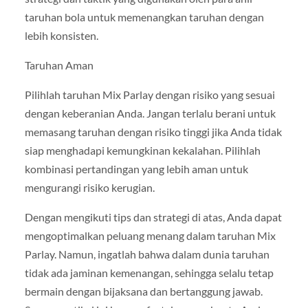
taruhan bola untuk memenangkan taruhan dengan
lebih konsisten.
Taruhan Aman
Pilihlah taruhan Mix Parlay dengan risiko yang sesuai
dengan keberanian Anda. Jangan terlalu berani untuk
memasang taruhan dengan risiko tinggi jika Anda tidak
siap menghadapi kemungkinan kekalahan. Pilihlah
kombinasi pertandingan yang lebih aman untuk
mengurangi risiko kerugian.
Dengan mengikuti tips dan strategi di atas, Anda dapat
mengoptimalkan peluang menang dalam taruhan Mix
Parlay. Namun, ingatlah bahwa dalam dunia taruhan
tidak ada jaminan kemenangan, sehingga selalu tetap
bermain dengan bijaksana dan bertanggung jawab.