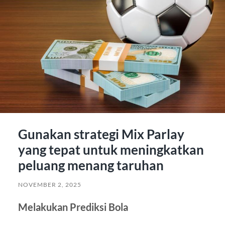
Gunakan strategi Mix Parlay
yang tepat untuk meningkatkan
peluang menang taruhan
NOVEMBER 2, 2025
Melakukan Prediksi Bola