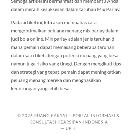
Semoga artikel ini bermanfaat dan membantu Anda
dalam meraih kesuksesan dalam taruhan Mix Parlay.
Pada artikel ini, kita akan membahas cara
mengoptimalkan peluang menang mix parlay dalam
judi bola online. Mix parlay adalah jenis taruhan di
mana pemain dapat memasang beberapa taruhan
dalam satu tiket, dengan potensi menang yang besar
namun juga risiko yang tinggi. Dengan mengikuti tips
dan strategi yang tepat, pemain dapat meningkatkan
peluang menang mereka dan menghasilkan
keuntungan yang lebih besar.
© 2026
RUANG RAKYAT – PORTAL INFORMASI &
KONSULTASI KEARSIPAN INDONESIA
—
UP ↑