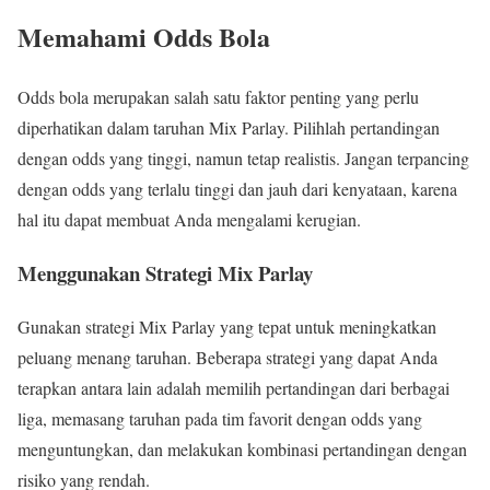
Memahami Odds Bola
Odds bola merupakan salah satu faktor penting yang perlu
diperhatikan dalam taruhan Mix Parlay. Pilihlah pertandingan
dengan odds yang tinggi, namun tetap realistis. Jangan terpancing
dengan odds yang terlalu tinggi dan jauh dari kenyataan, karena
hal itu dapat membuat Anda mengalami kerugian.
Menggunakan Strategi Mix Parlay
Gunakan strategi Mix Parlay yang tepat untuk meningkatkan
peluang menang taruhan. Beberapa strategi yang dapat Anda
terapkan antara lain adalah memilih pertandingan dari berbagai
liga, memasang taruhan pada tim favorit dengan odds yang
menguntungkan, dan melakukan kombinasi pertandingan dengan
risiko yang rendah.